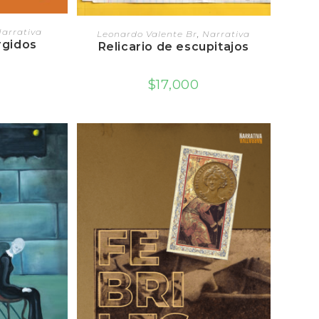
RRITO
AGREGAR AL CARRITO
arrativa
Leonardo Valente Br
,
Narrativa
rgidos
Relicario de escupitajos
$
17,000