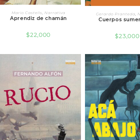
AGREGAR AL CARRITO
AGREGAR AL CA
Mario Castells
,
Narrativa
Gerardo Pranteda
,
N
Aprendiz de chamán
Cuerpos sume
$
22,000
$
23,000