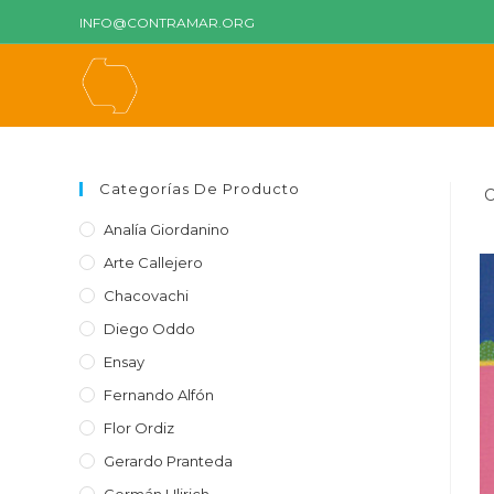
Ir
INFO@CONTRAMAR.ORG
al
contenido
Categorías De Producto
C
Analía Giordanino
Arte Callejero
Chacovachi
Diego Oddo
Ensay
Fernando Alfón
Flor Ordiz
Gerardo Pranteda