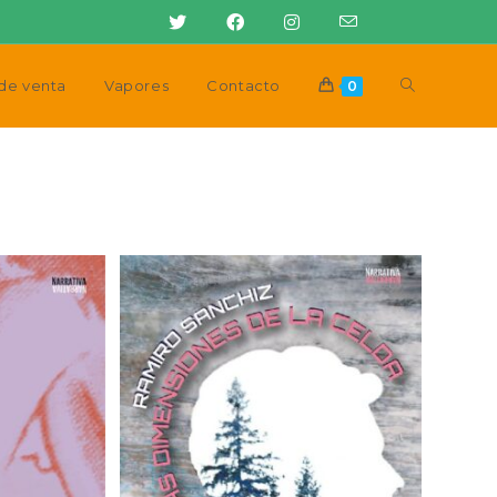
Alternar
de venta
Vapores
Contacto
0
búsqueda
de
la
web