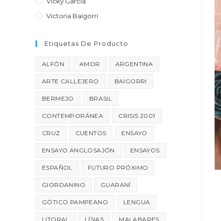
Vicky García
Victoria Baigorri
Etiquetas De Producto
ALFÓN
AMOR
ARGENTINA
ARTE CALLEJERO
BAIGORRI
BERMEJO
BRASIL
CONTEMPORÁNEA
CRISIS 2001
CRUZ
CUENTOS
ENSAYO
ENSAYO ANGLOSAJÓN
ENSAYOS
ESPAÑOL
FUTURO PRÓXIMO
GIORDANINO
GUARANÍ
GÓTICO PAMPEANO
LENGUA
LITORAL
LÍSIAS
MALABARES