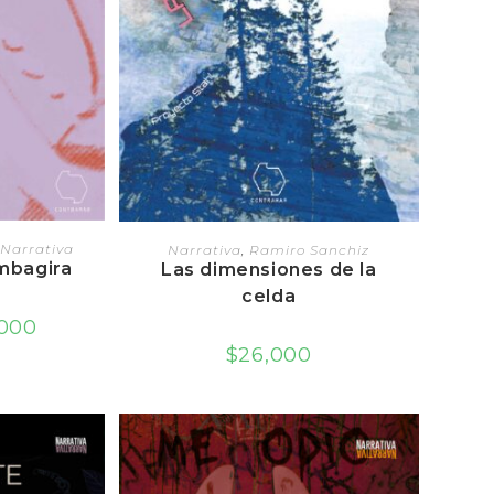
RRITO
AGREGAR AL CARRITO
Narrativa
Narrativa
,
Ramiro Sanchiz
ombagira
Las dimensiones de la
celda
al
Current
,000
price
$
26,000
is:
00.
$28,000.