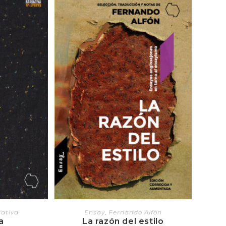
RRITO
AGREGAR AL CARRITO
ativa
Ensay
,
Fernando Alfón
a
La razón del estilo