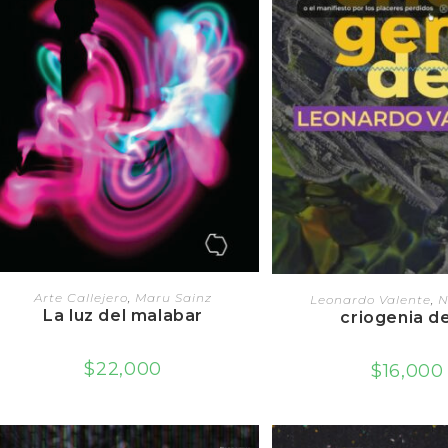
AGREGAR AL CARRITO
LEER MÁS
Arte Callejero
,
Maru Sainz
Leonardo Valente
,
N
La luz del malabar
criogenia de
$
22,000
$
16,000