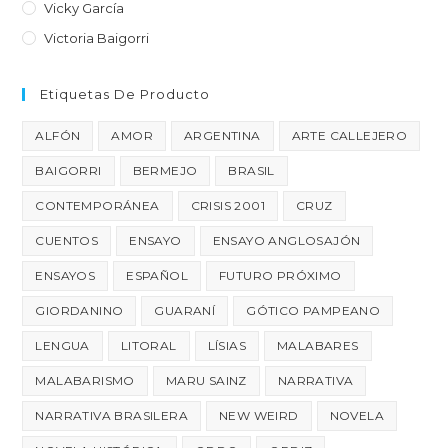
Vicky García
Victoria Baigorri
Etiquetas De Producto
ALFÓN
AMOR
ARGENTINA
ARTE CALLEJERO
BAIGORRI
BERMEJO
BRASIL
CONTEMPORÁNEA
CRISIS 2001
CRUZ
CUENTOS
ENSAYO
ENSAYO ANGLOSAJÓN
ENSAYOS
ESPAÑOL
FUTURO PRÓXIMO
GIORDANINO
GUARANÍ
GÓTICO PAMPEANO
LENGUA
LITORAL
LÍSIAS
MALABARES
MALABARISMO
MARU SAINZ
NARRATIVA
NARRATIVA BRASILERA
NEW WEIRD
NOVELA