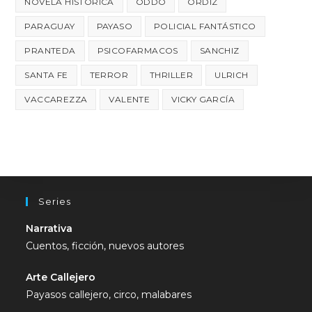
NOVELA HISTÓRICA
ODDO
ORDIZ
PARAGUAY
PAYASO
POLICIAL FANTÁSTICO
PRANTEDA
PSICOFARMACOS
SANCHIZ
SANTA FE
TERROR
THRILLER
ULRICH
VACCAREZZA
VALENTE
VICKY GARCÍA
Series
Narrativa
Cuentos, ficción, nuevos autores
Arte Callejero
Payasos callejero, circo, malabares