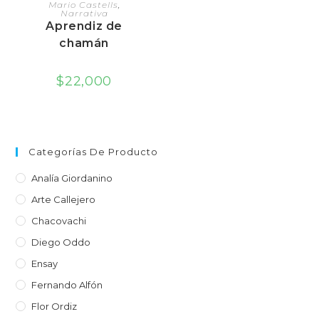
AGREGAR AL CARRITO
Mario Castells
,
Narrativa
Aprendiz de
chamán
$
22,000
Categorías De Producto
Analía Giordanino
Arte Callejero
Chacovachi
Diego Oddo
Ensay
Fernando Alfón
Flor Ordiz