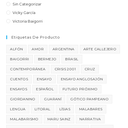
Sin Categorizar
Vicky García
Victoria Baigorri
Etiquetas De Producto
ALFÓN
AMOR
ARGENTINA
ARTE CALLEJERO
BAIGORRI
BERMEJO
BRASIL
CONTEMPORÁNEA
CRISIS 2001
CRUZ
CUENTOS
ENSAYO
ENSAYO ANGLOSAJÓN
ENSAYOS
ESPAÑOL
FUTURO PRÓXIMO
GIORDANINO
GUARANÍ
GÓTICO PAMPEANO
LENGUA
LITORAL
LÍSIAS
MALABARES
MALABARISMO
MARU SAINZ
NARRATIVA