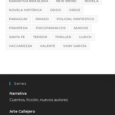
NARRATIVA BRASILERA
NEW WEIRD
NOVELA
NOVELA HISTÓRICA
ODDO
ORDIZ
PARAGUAY
PAYASO
POLICIAL FANTÁSTICO
PRANTEDA
PSICOFARMACOS
SANCHIZ
SANTA FE
TERROR
THRILLER
ULRICH
VACCAREZZA
VALENTE
VICKY GARCÍA
Series
Narrativa
Cuentos, ficción, nuevos autores
Arte Callejero