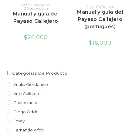
LEER MÁS
AGREGAR AL CARRITO
Arte Callejero
,
Arte Callejero
Chacovachi
Manual y guía del
Manual y guía del
Payaso Callejero
Payaso Callejero
(portugués)
$
26,000
$
16,000
Categorías De Producto
Analía Giordanino
Arte Callejero
Chacovachi
Diego Oddo
Ensay
Fernando Alfón