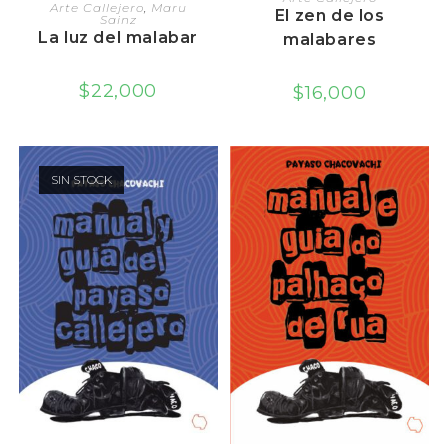
AGREGAR AL CARRITO
Arte Callejero
,
Maru
El zen de los
Sainz
La luz del malabar
malabares
$
22,000
$
16,000
SIN STOCK