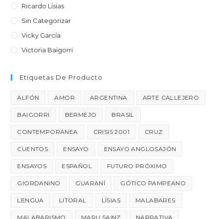
Ricardo Lísias
Sin Categorizar
Vicky García
Victoria Baigorri
Etiquetas De Producto
ALFÓN
AMOR
ARGENTINA
ARTE CALLEJERO
BAIGORRI
BERMEJO
BRASIL
CONTEMPORÁNEA
CRISIS 2001
CRUZ
CUENTOS
ENSAYO
ENSAYO ANGLOSAJÓN
ENSAYOS
ESPAÑOL
FUTURO PRÓXIMO
GIORDANINO
GUARANÍ
GÓTICO PAMPEANO
LENGUA
LITORAL
LÍSIAS
MALABARES
MALABARISMO
MARU SAINZ
NARRATIVA