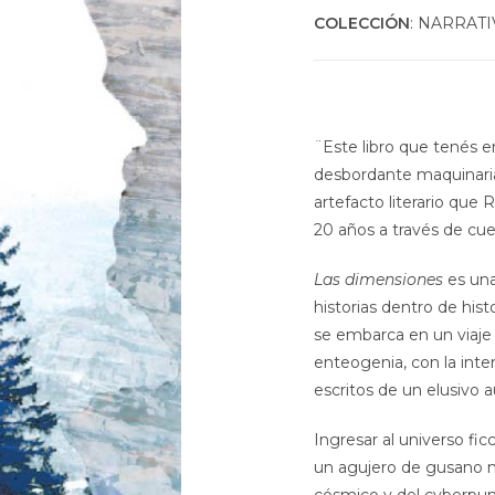
COLECCIÓN
: NARRATIV
¨Este libro que tenés 
desbordante maquinaria
artefacto literario que
20 años a través de cuen
Las dimensiones
es una
historias dentro de hist
se embarca en un viaje n
enteogenia, con la inten
escritos de un elusivo 
Ingresar al universo fi
un agujero de gusano na