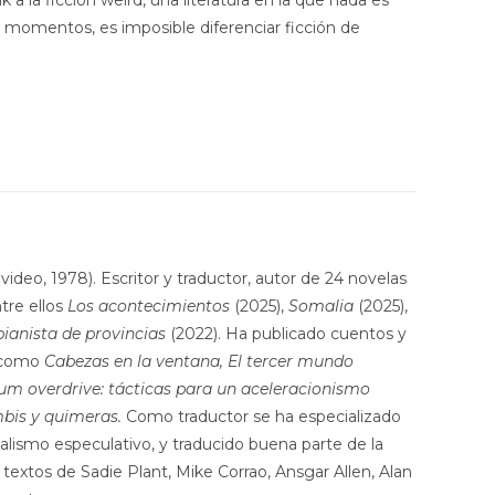
a la ficción weird, una literatura en la que nada es
 momentos, es imposible diferenciar ficción de
deo, 1978). Escritor y traductor, autor de 24 novelas
tre ellos
Los acontecimientos
(2025),
Somalia
(2025),
pianista de provincias
(2022). Ha publicado cuentos y
s como
Cabezas en la ventana, El tercer mundo
um overdrive: tácticas para un aceleracionismo
mbis y quimeras.
Como traductor se ha especializado
alismo especulativo, y traducido buena parte de la
textos de Sadie Plant, Mike Corrao, Ansgar Allen, Alan