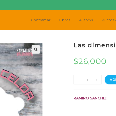
Contramar
Libros
Autorxs
Puntos 
Las dimensi
🔍
$
26,000
Las
-
+
AG
dimensiones
de
la
RAMIRO SANCHIZ
celda
cantidad