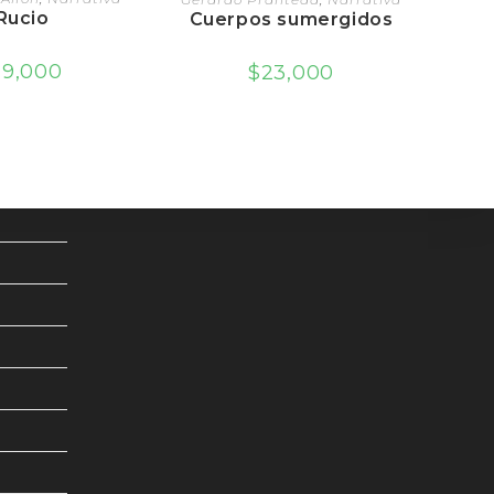
Rucio
Cuerpos sumergidos
19,000
$
23,000