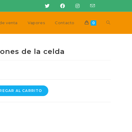
Alternar
de venta
Vapores
Contacto
0
búsqueda
ones de la celda
de
la
REGAR AL CARRITO
web