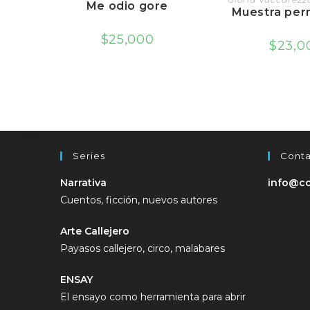
Me odio gore
Muestra pe
$
25,000
$
23,0
Series
Cont
Narrativa
info@co
Cuentos, ficción, nuevos autores
Arte Callejero
Payasos callejero, circo, malabares
ENSAY
El ensayo como herramienta para abrir