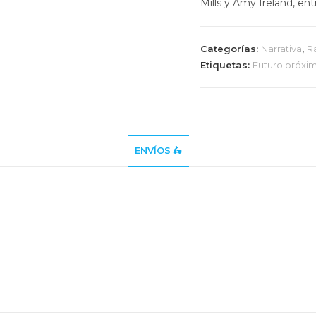
Mills y Amy Ireland, ent
Categorías:
Narrativa
,
R
Etiquetas:
Futuro próxi
ENVÍOS 🛵