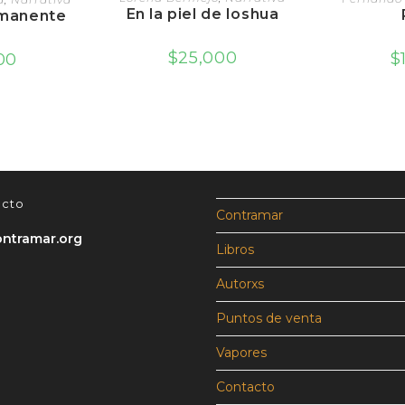
En la piel de Ioshua
rmanente
$
25,000
$
00
acto
Contramar
ntramar.org
Libros
Autorxs
Puntos de venta
Vapores
Contacto