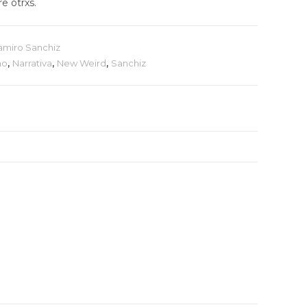
re otrxs.
amiro Sanchiz
mo
,
Narrativa
,
New Weird
,
Sanchiz