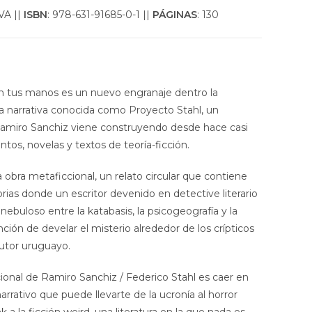
A ||
ISBN
: 978-631-91685-0-1 ||
PÁGINAS
: 130
en tus manos es un nuevo engranaje dentro la
 narrativa conocida como Proyecto Stahl, un
 Ramiro Sanchiz viene construyendo desde hace casi
tos, novelas y textos de teoría-ficción.
 obra metaficcional, un relato circular que contiene
orias donde un escritor devenido en detective literario
ebuloso entre la katabasis, la psicogeografía y la
ción de develar el misterio alrededor de los crípticos
autor uruguayo.
ccional de Ramiro Sanchiz / Federico Stahl es caer en
rrativo que puede llevarte de la ucronía al horror