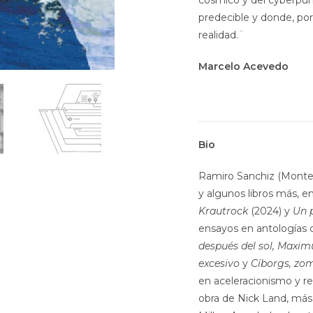
cósmico y del cyberpunk 
predecible y donde, por
realidad.¨
Marcelo Acevedo
Bio
Ramiro Sanchiz (Montevi
y algunos libros más, en
Krautrock
(2024) y
Un 
ensayos en antología
después del sol, Maxim
excesivo
y
Cíborgs, zo
en aceleracionismo y re
obra de Nick Land, más 