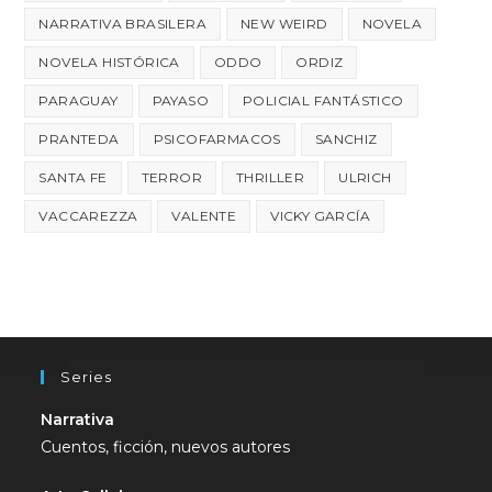
NARRATIVA BRASILERA
NEW WEIRD
NOVELA
NOVELA HISTÓRICA
ODDO
ORDIZ
PARAGUAY
PAYASO
POLICIAL FANTÁSTICO
PRANTEDA
PSICOFARMACOS
SANCHIZ
SANTA FE
TERROR
THRILLER
ULRICH
VACCAREZZA
VALENTE
VICKY GARCÍA
Series
Narrativa
Cuentos, ficción, nuevos autores