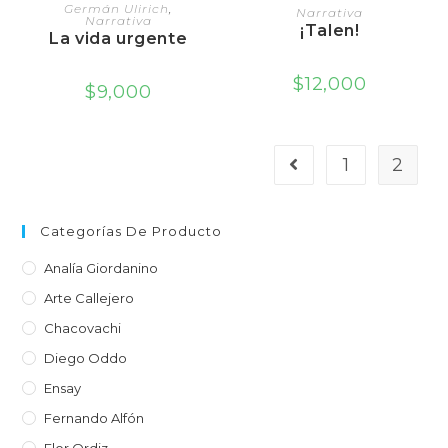
AGREGAR AL CARRITO
AGREGAR AL CARRITO
Germán Ulirich
,
Narrativa
Narrativa
¡Talen!
La vida urgente
$
12,000
$
9,000
1
2
Categorías De Producto
Analía Giordanino
Arte Callejero
Chacovachi
Diego Oddo
Ensay
Fernando Alfón