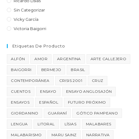
Ricardo Lísias
Sin Categorizar
Vicky García
Victoria Baigorri
Etiquetas De Producto
ALFÓN
AMOR
ARGENTINA
ARTE CALLEJERO
BAIGORRI
BERMEJO
BRASIL
CONTEMPORÁNEA
CRISIS 2001
CRUZ
CUENTOS
ENSAYO
ENSAYO ANGLOSAJÓN
ENSAYOS
ESPAÑOL
FUTURO PRÓXIMO
GIORDANINO
GUARANÍ
GÓTICO PAMPEANO
LENGUA
LITORAL
LÍSIAS
MALABARES
MALABARISMO
MARU SAINZ
NARRATIVA