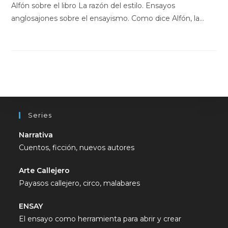
Alfón sobre el libro La razón del estilo. Ensayos
anglosajones sobre el ensayismo. Como dice Alfón, la…
Series
Narrativa
Cuentos, ficción, nuevos autores
Arte Callejero
Payasos callejero, circo, malabares
ENSAY
El ensayo como herramienta para abrir y crear