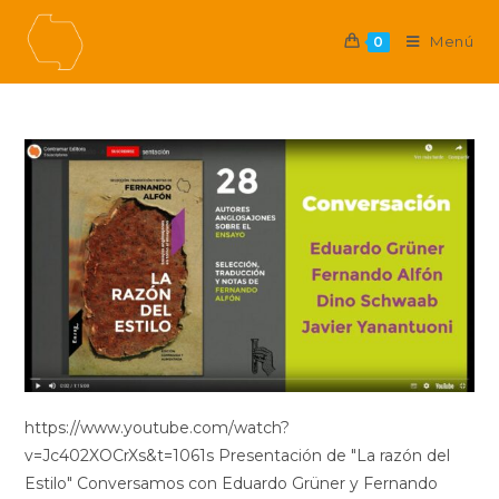
Ir
al
Menú
0
contenido
https://www.youtube.com/watch?
v=Jc402XOCrXs&t=1061s Presentación de "La razón del
Estilo" Conversamos con Eduardo Grüner y Fernando