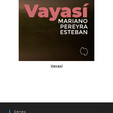
Vayasí
Series