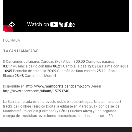
POL NADA
“LA SAN LLAMARADA”
8 Canciones de Linares Cardozo (Full Album)
00:00
Como los pájaros
03:17
Ausencia de río con luna
06:21
Canto a la paz
12:03
La Palma con agua
16:45
Peoncito de estancia
20:09
Canción de luna costera
25:11
Lázaro
Blanco
28:48
Carrerito de Montiel
Disponible en:
http://www.mamboreta.bandcamp.com
Deezer
http://www.deezer.com/album/15753740
La San Llamarada es un proyecto doble en dos entregas. Una primera de 8
tracks de Folklore lisérgico Digital a editarse en Marzo 2017 por los sellos
Mamboretá PsicoFolk (Formosa) y Fértil ( Buenos Aires) y una segunda
entrega de exquisitas reversiones electrónicas curadas por el sello Fértil.